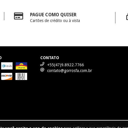
PAGUE COMO QUISER
Cartões de crédito ou à vista
O
CONTATO
+55(47)9.8922.7766
contato@gorrosfa.com.br
COPYRIGHT YOU FACTORY CONFECÇÕES SOB ME