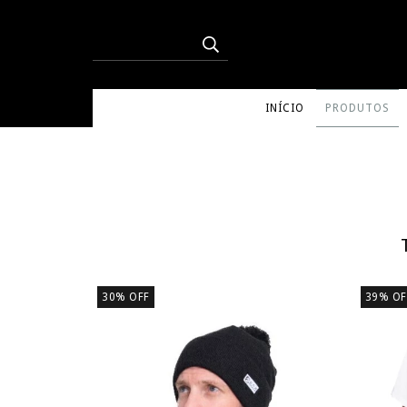
INÍCIO
PRODUTOS
30
%
OFF
39
%
OF