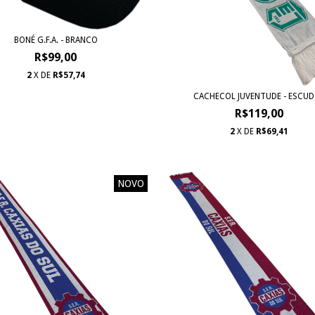
BONÉ G.F.A. - BRANCO
R$99,00
2
X DE
R$57,74
CACHECOL JUVENTUDE - ESCU
R$119,00
2
X DE
R$69,41
NOVO