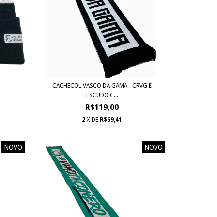
CACHECOL VASCO DA GAMA - CRVG E
ESCUDO C...
R$119,00
2
X DE
R$69,41
NOVO
NOVO