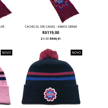
LOR
CACHECOL SER CAXIAS - VAMOS GRENÁ
R$119,00
2
X DE
R$69,41
NOVO
NOVO